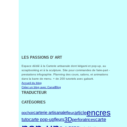
LES PASSIONS D' ART
Espace dédié à la Carterie artisanale dont kirigami et pop-up, au
scrapbooking et à la sculpture. Site pour commandes de faire-part -
prestations infographie. Planning des cours, salons, et animations
dans la barre de menu. + de 200 tutoriels avec gabarit.
Accueil du blog
Créer un blog avec CanalBlog
TRADUCTEUR
CATÉGORIES
encres
carterie artisanale
article
fleur
pochoir
3D
carte
tuto
carte pop-up
perforatrices
fleurs