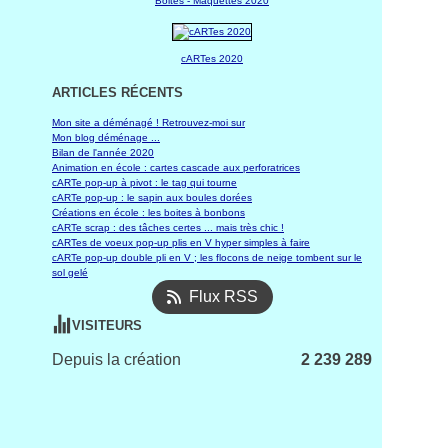
Boites - Maquettes 2020
cARTes 2020
ARTICLES RÉCENTS
Mon site a déménagé ! Retrouvez-moi sur
Mon blog déménage ...
Bilan de l'année 2020
Animation en école : cartes cascade aux perforatrices
cARTe pop-up à pivot : le tag qui tourne
cARTe pop-up : le sapin aux boules dorées
Créations en école : les boites à bonbons
cARTe scrap : des tâches certes ... mais très chic !
cARTes de voeux pop-up plis en V hyper simples à faire
cARTe pop-up double pli en V ; les flocons de neige tombent sur le
sol gelé
Flux RSS
VISITEURS
Depuis la création
2 239 289