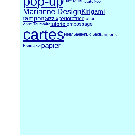
pop-up
Craft ROBO
boite
Noël
Marianne Design
Kirigami
tampon
Sizzix
perforatrice
ruban
tutoriel
embossage
Anne Tournadre
cartes
tampons
Nelly Snellen
Big Shot
papier
Promarker