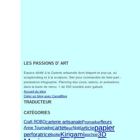
LES PASSIONS D' ART
Espace dédié à la Carterie artisanale dont kirigami et pop-up, au
scrapbooking et à la sculpture. Site pour commandes de faire-part -
prestations infographie. Planning des cours, salons, et animations
dans la barre de menu. + de 200 tutoriels avec gabarit.
Accueil du blog
Créer un blog avec CanalBlog
TRADUCTEUR
CATÉGORIES
carterie artisanale
Craft ROBO
fleurs
Promarker
papier
carte
article
fleur
Noël
Anne Tournadre
Kirigami
3D
perforatrice
boite
pochoir