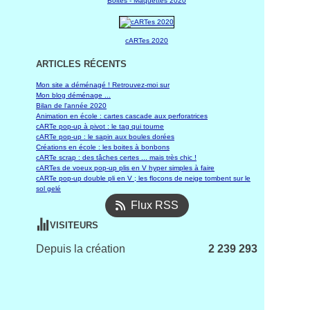
Boites - Maquettes 2020
cARTes 2020
ARTICLES RÉCENTS
Mon site a déménagé ! Retrouvez-moi sur
Mon blog déménage ...
Bilan de l'année 2020
Animation en école : cartes cascade aux perforatrices
cARTe pop-up à pivot : le tag qui tourne
cARTe pop-up : le sapin aux boules dorées
Créations en école : les boites à bonbons
cARTe scrap : des tâches certes ... mais très chic !
cARTes de voeux pop-up plis en V hyper simples à faire
cARTe pop-up double pli en V ; les flocons de neige tombent sur le
sol gelé
Flux RSS
VISITEURS
Depuis la création
2 239 293