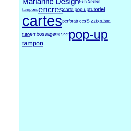
Marianne Design
Nelly Snellen
encres
tutoriel
carte pop-up
tampons
cartes
Sizzix
perforatrices
ruban
pop-up
embossage
tuto
Big Shot
tampon