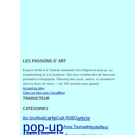
LES PASSIONS D' ART
Espace dédié à la Carterie artisanale dont kirigami et pop-up, au
scrapbooking et à la sculpture. Site pour commandes de faire-part -
prestations infographie. Planning des cours, salons, et animations
dans la barre de menu. + de 200 tutoriels avec gabarit.
Accueil du blog
Créer un blog avec CanalBlog
TRADUCTEUR
CATÉGORIES
carte
article
Craft ROBO
Noël
Big Shot
pop-up
fleur
boite
Anne Tournadre