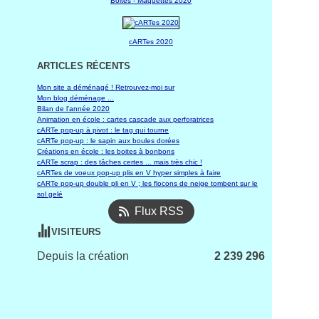
Boites - Maquettes 2020
cARTes 2020
ARTICLES RÉCENTS
Mon site a déménagé ! Retrouvez-moi sur
Mon blog déménage ...
Bilan de l'année 2020
Animation en école : cartes cascade aux perforatrices
cARTe pop-up à pivot : le tag qui tourne
cARTe pop-up : le sapin aux boules dorées
Créations en école : les boites à bonbons
cARTe scrap : des tâches certes ... mais très chic !
cARTes de voeux pop-up plis en V hyper simples à faire
cARTe pop-up double pli en V ; les flocons de neige tombent sur le
sol gelé
Flux RSS
VISITEURS
Depuis la création
2 239 296