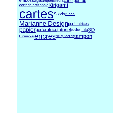
embossage
carte pop-up
fleurs
tampons
Kirigami
carterie artisanale
cartes
Sizzix
ruban
Marianne Design
perforatrices
papier
3D
tutoriel
perforatrice
tuto
pochoir
encres
tampon
Promarker
Nelly Snellen