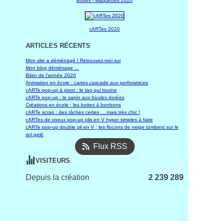
Boites - Maquettes 2020
cARTes 2020
ARTICLES RÉCENTS
Mon site a déménagé ! Retrouvez-moi sur
Mon blog déménage ...
Bilan de l'année 2020
Animation en école : cartes cascade aux perforatrices
cARTe pop-up à pivot : le tag qui tourne
cARTe pop-up : le sapin aux boules dorées
Créations en école : les boites à bonbons
cARTe scrap : des tâches certes ... mais très chic !
cARTes de voeux pop-up plis en V hyper simples à faire
cARTe pop-up double pli en V ; les flocons de neige tombent sur le
sol gelé
Flux RSS
VISITEURS
Depuis la création
2 239 289