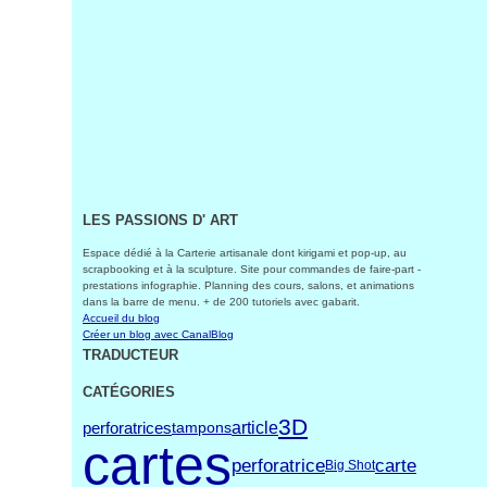
LES PASSIONS D' ART
Espace dédié à la Carterie artisanale dont kirigami et pop-up, au
scrapbooking et à la sculpture. Site pour commandes de faire-part -
prestations infographie. Planning des cours, salons, et animations
dans la barre de menu. + de 200 tutoriels avec gabarit.
Accueil du blog
Créer un blog avec CanalBlog
TRADUCTEUR
CATÉGORIES
3D
article
perforatrices
tampons
cartes
carte
perforatrice
Big Shot