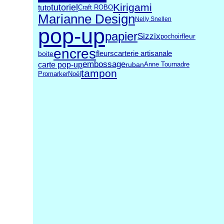
Kirigami
tutoriel
tuto
Craft ROBO
Marianne Design
Nelly Snellen
pop-up
papier
Sizzix
fleur
pochoir
encres
carterie artisanale
fleurs
boite
embossage
carte pop-up
ruban
Anne Tournadre
tampon
Promarker
Noël