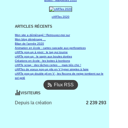
Boites - Maquettes 2020
cARTes 2020
ARTICLES RÉCENTS
Mon site a déménagé ! Retrouvez-moi sur
Mon blog déménage ...
Bilan de l'année 2020
Animation en école : cartes cascade aux perforatrices
cARTe pop-up à pivot : le tag qui tourne
cARTe pop-up : le sapin aux boules dorées
Créations en école : les boites à bonbons
cARTe scrap : des tâches certes ... mais très chic !
cARTes de voeux pop-up plis en V hyper simples à faire
cARTe pop-up double pli en V ; les flocons de neige tombent sur le
sol gelé
Flux RSS
VISITEURS
Depuis la création
2 239 293