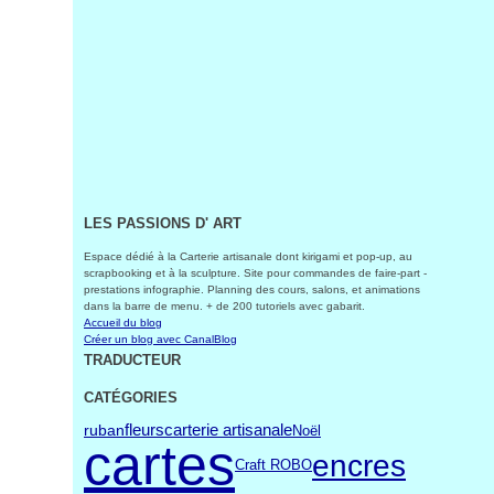
LES PASSIONS D' ART
Espace dédié à la Carterie artisanale dont kirigami et pop-up, au
scrapbooking et à la sculpture. Site pour commandes de faire-part -
prestations infographie. Planning des cours, salons, et animations
dans la barre de menu. + de 200 tutoriels avec gabarit.
Accueil du blog
Créer un blog avec CanalBlog
TRADUCTEUR
CATÉGORIES
carterie artisanale
ruban
fleurs
Noël
cartes
encres
Craft ROBO