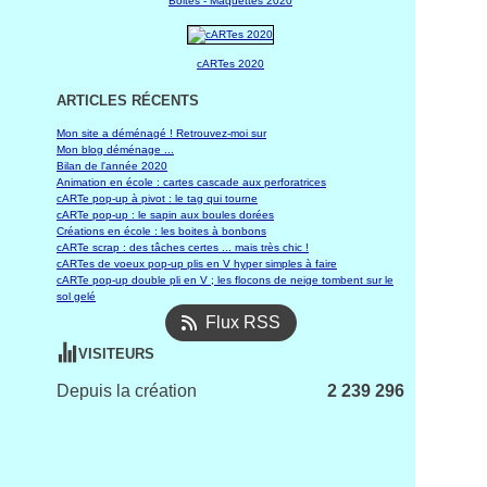
Boites - Maquettes 2020
cARTes 2020
ARTICLES RÉCENTS
Mon site a déménagé ! Retrouvez-moi sur
Mon blog déménage ...
Bilan de l'année 2020
Animation en école : cartes cascade aux perforatrices
cARTe pop-up à pivot : le tag qui tourne
cARTe pop-up : le sapin aux boules dorées
Créations en école : les boites à bonbons
cARTe scrap : des tâches certes ... mais très chic !
cARTes de voeux pop-up plis en V hyper simples à faire
cARTe pop-up double pli en V ; les flocons de neige tombent sur le
sol gelé
Flux RSS
VISITEURS
Depuis la création
2 239 296