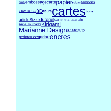
papier
carte
embossage
ruban
Noël
tampons
cartes
3D
Craft ROBO
fleurs
boite
tutoriel
Sizzix
article
carterie artisanale
Kirigami
Anne Tournadre
Marianne Design
tuto
Big Shot
encres
perforatrices
pochoir