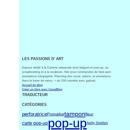
LES PASSIONS D' ART
Espace dédié à la Carterie artisanale dont kirigami et pop-up, au
scrapbooking et à la sculpture. Site pour commandes de faire-part -
prestations infographie. Planning des cours, salons, et animations
dans la barre de menu. + de 200 tutoriels avec gabarit.
Accueil du blog
Créer un blog avec CanalBlog
TRADUCTEUR
CATÉGORIES
tampon
perforatrice
fleur
Promarker
pop-up
carte pop-up
Nelly Snellen