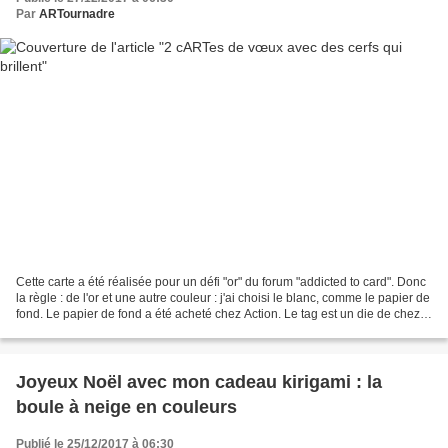
Par
ARTournadre
Cette carte a été réalisée pour un défi "or" du forum "addicted to card". Donc
la règle : de l'or et une autre couleur : j'ai choisi le blanc, comme le papier de
fond. Le papier de fond a été acheté chez Action. Le tag est un die de chez
Artemio trouvé...
Joyeux Noël avec mon cadeau kirigami : la
boule à neige en couleurs
Publié le 25/12/2017 à 06:30