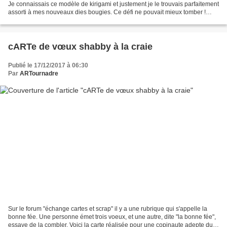
Je connaissais ce modèle de kirigami et justement je le trouvais parfaitement
assorti à mes nouveaux dies bougies. Ce défi ne pouvait mieux tomber !
****** La face avant est...
cARTe de vœux shabby à la craie
Publié le 17/12/2017 à 06:30
Par
ARTournadre
Sur le forum "échange cartes et scrap" il y a une rubrique qui s'appelle la
bonne fée. Une personne émet trois voeux, et une autre, dite "la bonne fée",
essaye de la combler. Voici la carte réalisée pour une copinaute adepte du