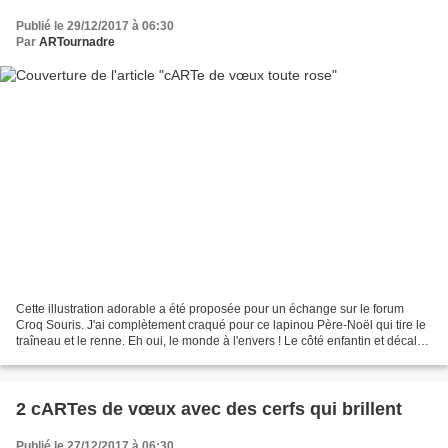
Publié le 29/12/2017 à 06:30
Par
ARTournadre
Cette illustration adorable a été proposée pour un échange sur le forum
Croq Souris. J'ai complètement craqué pour ce lapinou Père-Noël qui tire le
traîneau et le renne. Eh oui, le monde à l'envers ! Le côté enfantin et décalé
de l'illustration a fait...
2 cARTes de vœux avec des cerfs qui brillent
Publié le 27/12/2017 à 06:30