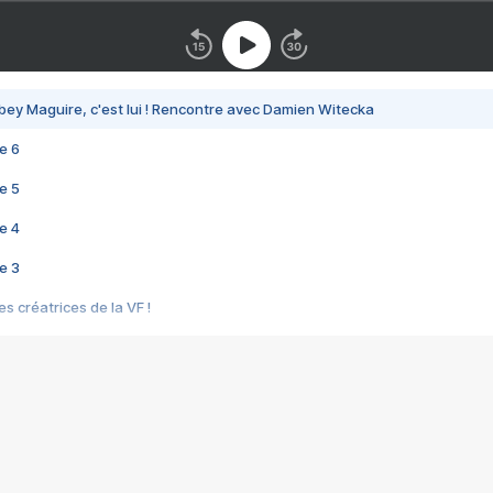
bey Maguire, c'est lui ! Rencontre avec Damien Witecka
e 6
e 5
e 4
e 3
s créatrices de la VF !
e 2
e 1
e Mektoub My Love arrive enfin ! Rencontre avec Shaïn Boumedine et Sal
i : après Toni en famille