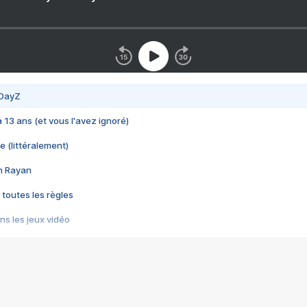
 DayZ
 a 13 ans (et vous l'avez ignoré)
e (littéralement)
im Rayan
 toutes les règles
s les jeux vidéo
us choquant de Rockstar ? - Le scandale BULLY
e plus moche de Steam
du RÊVE tourne au CAUCHEMAR