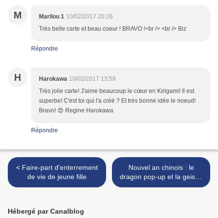
M
Marilou 1
10/02/2017 20:26
Très belle carte et beau coeur ! BRAVO !<br /> <br /> Biz
Répondre
H
Harokawa
10/02/2017 13:59
Très jolie carte! J'aime beaucoup le cœur en Kirigami! Il est
superbe! C'est toi qui l'a créé ? Et très bonne idée le noeud!
Bravo! 😍 Regine Harokawa
Répondre
< Faire-part d'enterrement
Nouvel an chinois : le
de vie de jeune fille
dragon pop-up et la geisha
>
Hébergé par Canalblog