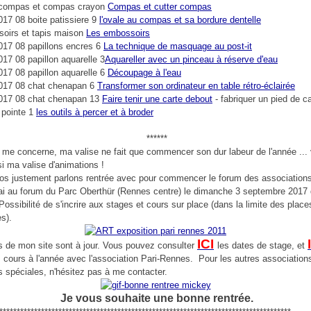
Compas et cutter compas
l'ovale au compas et sa bordure dentelle
Les embossoirs
La technique de masquage au post-it
Aquareller avec un pinceau à réserve d'eau
Découpage à l'eau
Transformer son ordinateur en table rétro-éclairée
Faire tenir une carte debout
- fabriquer un pied de ca
les outils à percer et à broder
******
 me concerne, ma valise ne fait que commencer son dur labeur de l'année ...
si ma valise d'animations !
os justement parlons rentrée avec pour commencer le forum des associations
rai au forum du Parc Oberthür (Rennes centre) le dimanche 3 septembre 2017
Possibilité de s'incrire aux stages et cours sur place (dans la limite des place
es).
ICI
 de mon site sont à jour. Vous pouvez consulter
les dates de stage, et
 cours à l'année avec l'association Pari-Rennes. Pour les autres association
spéciales, n'hésitez pas à me contacter.
Je vous souhaite une bonne rentrée.