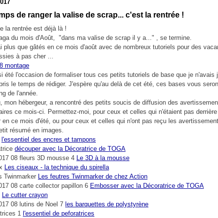
2017
emps de ranger la valise de scrap... c'est la rentrée !
e la rentrée est déjà là !
saga du mois d'Août, "dans ma valise de scrap il y a..." , se termine.
i plus que gâtés en ce mois d'août avec de nombreux tutoriels pour des vac
ssies à pas cher ...
i été l'occasion de formaliser tous ces petits tutoriels de base que je n'avais
pris le temps de rédiger. J'espère qu'au delà de cet été, ces bases vous seront
ng de l'année.
, mon hébergeur, a rencontré des petits soucis de diffusion des avertissemen
res ce mois-ci. Permettez-moi, pour ceux et celles qui n'étaient pas derrière 
r en ce mois d'été, ou pour ceux et celles qui n'ont pas reçu les avertissemen
petit résumé en images.
l'essentiel des encres et tampons
découper avec la Décoratrice de TOGA
Le 3D à la mousse
Les ciseaux - la technique du spirella
Les feutres Twinmarker de chez Action
Embosser avec la Décoratrice de TOGA
Le cutter crayon
les barquettes de polystyrène
l'essentiel de peforatrices