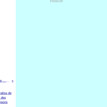
Publicité
cARTe à disque : Je t'♥ un peu, beaucoup ... à la folie !