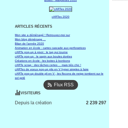
***********
Boites - Maquettes 2020
cARTes 2020
ARTICLES RÉCENTS
Mon site a déménagé ! Retrouvez-moi sur
Mon blog déménage ...
Bilan de l'année 2020
Animation en école : cartes cascade aux perforatrices
cARTe pop-up à pivot : le tag qui tourne
cARTe pop-up : le sapin aux boules dorées
Créations en école : les boites à bonbons
cARTe scrap : des tâches certes ... mais très chic !
cARTes de voeux pop-up plis en V hyper simples à faire
cARTe pop-up double pli en V ; les flocons de neige tombent sur le
sol gelé
Flux RSS
VISITEURS
Depuis la création
2 239 297