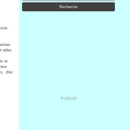
ances
 jamais
 utiles
ts et
leur
ts, d'en
Publicité