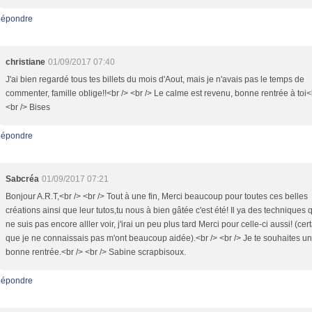
épondre
christiane
01/09/2017 07:40
J'ai bien regardé tous tes billets du mois d'Aout, mais je n'avais pas le temps de
commenter, famille oblige!!<br /> <br /> Le calme est revenu, bonne rentrée à toi<
<br /> Bises
épondre
Sabcréa
01/09/2017 07:21
Bonjour A.R.T,<br /> <br /> Tout à une fin, Merci beaucoup pour toutes ces belles
créations ainsi que leur tutos,tu nous à bien gâtée c'est été! Il ya des techniques 
ne suis pas encore alller voir, j'irai un peu plus tard Merci pour celle-ci aussi! (cer
que je ne connaissais pas m'ont beaucoup aidée).<br /> <br /> Je te souhaites u
bonne rentrée.<br /> <br /> Sabine scrapbisoux.
épondre