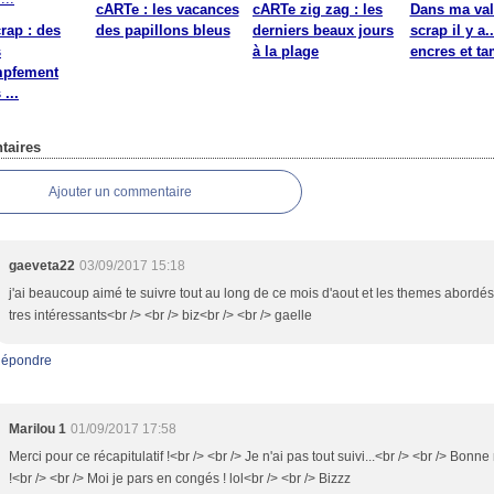
cARTe : les vacances
cARTe zig zag : les
Dans ma val
rap : des
des papillons bleus
derniers beaux jours
scrap il y a.
s
à la plage
encres et t
mpfement
 ...
aires
Ajouter un commentaire
gaeveta22
03/09/2017 15:18
j'ai beaucoup aimé te suivre tout au long de ce mois d'aout et les themes abordés
tres intéressants<br /> <br /> biz<br /> <br /> gaelle
épondre
Marilou 1
01/09/2017 17:58
Merci pour ce récapitulatif !<br /> <br /> Je n'ai pas tout suivi...<br /> <br /> Bonne
!<br /> <br /> Moi je pars en congés ! lol<br /> <br /> Bizzz