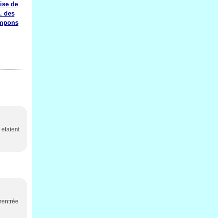
ise de
.. des
ampons
 etaient
 rentrée