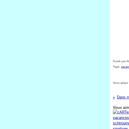
Posté par A
Tags:
vacan
Vous aimez
Vous aim