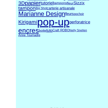
papier
3D
tutoriel
Sizzix
fleur
tampons
tampon
carterie artisanale
Big Shot
Marianne Design
fleurs
pochoir
pop-up
Kirigami
perforatrice
encres
tuto
Craft ROBO
boite
Nelly Snellen
Anne Tournadre