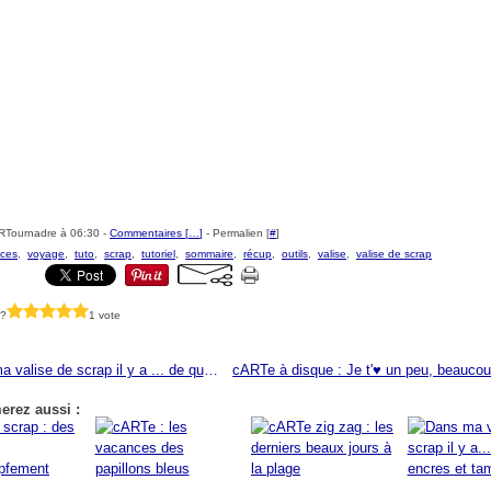
RTournadre à 06:30 -
Commentaires [
…
]
- Permalien [
#
]
ces
,
voyage
,
tuto
,
scrap
,
tutoriel
,
sommaire
,
récup
,
outils
,
valise
,
valise de scrap
 ?
1 vote
Dans ma valise de scrap il y a ... de quoi broder
erez aussi :