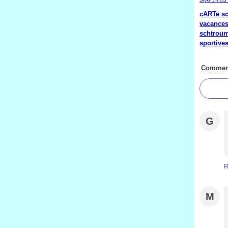
cARTe sc
vacance
schtrou
sportives
Comment
G
R
M