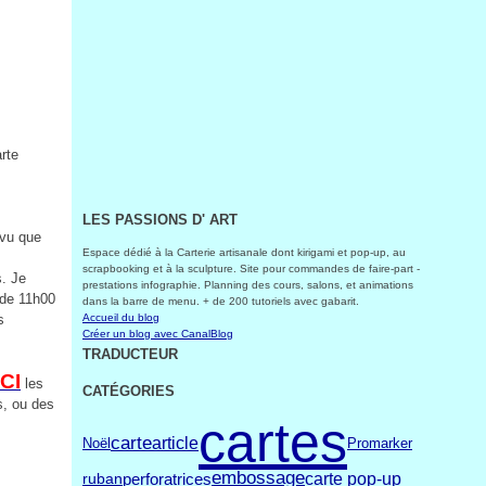
rte
LES PASSIONS D' ART
 vu que
Espace dédié à la Carterie artisanale dont kirigami et pop-up, au
scrapbooking et à la sculpture. Site pour commandes de faire-part -
. Je
prestations infographie. Planning des cours, salons, et animations
 de 11h00
dans la barre de menu. + de 200 tutoriels avec gabarit.
s
Accueil du blog
Créer un blog avec CanalBlog
TRADUCTEUR
ICI
les
CATÉGORIES
s, ou des
cartes
carte
article
Noël
Promarker
embossage
perforatrices
carte pop-up
ruban