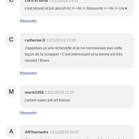
coco et lorna
13/11/2018 19:51
c'est réussi! et joli alors!!<br /> <br /> bisous<br /> <br /> coc♥
Répondre
C
catherine D
13/11/2018 13:09
J'appelais ça une échevette et je ne connaissais pas cette
façon de la scrapper ! C'est intéressant et la tienne est très
réussie ! Bises
Répondre
M
marie1958
13/11/2018 11:25
j'adore super joli art bisous
Répondre
A
ARTournadre
13/11/2018 09:07