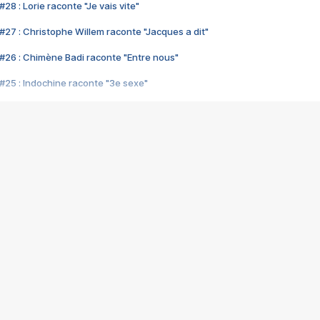
28 : Lorie raconte "Je vais vite"
#27 : Christophe Willem raconte "Jacques a dit"
#26 : Chimène Badi raconte "Entre nous"
#25 : Indochine raconte "3e sexe"
#24 : Zaho raconte "C'est chelou"
#23 : Patrick Bruel raconte "Au café des délices"
#22 : Kyo raconte "Le chemin"
#21 : Nolwenn Leroy raconte "Cassé"
#20 : Patrick Hernandez raconte "Born to be alive"
#19 : Lorie raconte "Près de moi"
#18 : Michael Jones raconte "A nos actes manqués" (avec Jean-Jacque
#17 : Khaled raconte "Aïcha"
#16 : Corneille raconte "Parce qu'on vient de loin"