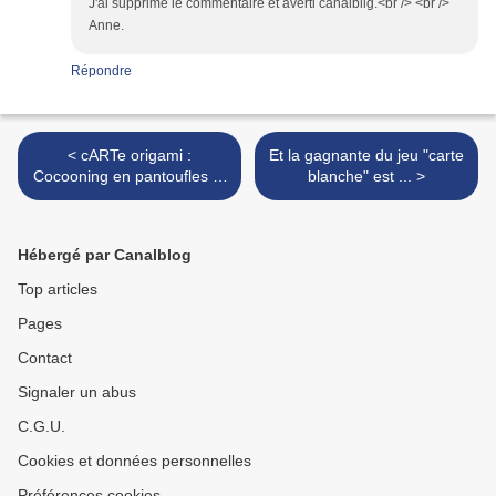
J'ai supprimė le commentaire et averti canalblig.<br /> <br />
Anne.
Répondre
< cARTe origami :
Et la gagnante du jeu "carte
Cocooning en pantoufles et
blanche" est ... >
pyjama
Hébergé par Canalblog
Top articles
Pages
Contact
Signaler un abus
C.G.U.
Cookies et données personnelles
Préférences cookies