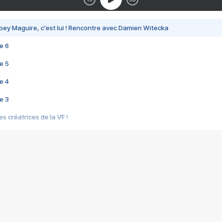
bey Maguire, c'est lui ! Rencontre avec Damien Witecka
e 6
e 5
e 4
e 3
s créatrices de la VF !
e 2
e 1
e Mektoub My Love arrive enfin ! Rencontre avec Shaïn Boumedine et Sal
i : après Toni en famille
elle réalise le bouleversant Dites lui que je l'aime