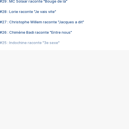
#29 : MC Solaar raconte "Bouge de là"
28 : Lorie raconte "Je vais vite"
#27 : Christophe Willem raconte "Jacques a dit"
#26 : Chimène Badi raconte "Entre nous"
#25 : Indochine raconte "3e sexe"
#24 : Zaho raconte "C'est chelou"
#23 : Patrick Bruel raconte "Au café des délices"
#22 : Kyo raconte "Le chemin"
#21 : Nolwenn Leroy raconte "Cassé"
#20 : Patrick Hernandez raconte "Born to be alive"
#19 : Lorie raconte "Près de moi"
#18 : Michael Jones raconte "A nos actes manqués" (avec Jean-Jacque
#17 : Khaled raconte "Aïcha"