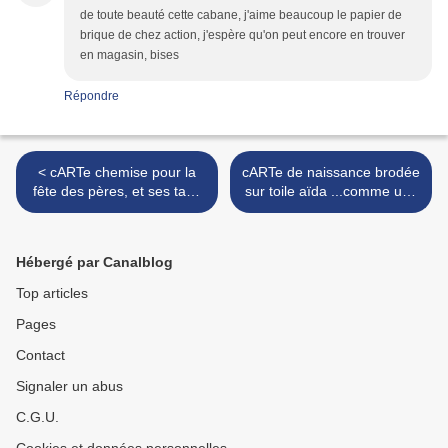
de toute beauté cette cabane, j'aime beaucoup le papier de
brique de chez action, j'espère qu'on peut encore en trouver
en magasin, bises
Répondre
< cARTe chemise pour la
cARTe de naissance brodée
fête des pères, et ses tags
sur toile aïda ...comme une
assortis
vraie broderie >
Hébergé par Canalblog
Top articles
Pages
Contact
Signaler un abus
C.G.U.