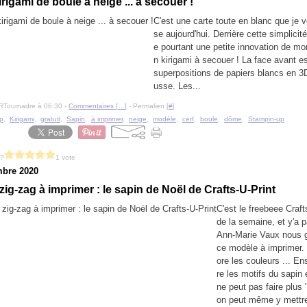
irigami de boule à neige ... à secouer !
C'est une carte toute en blanc que je 
se aujourd'hui. Derrière cette simplicit
e pourtant une petite innovation de mon
n kirigami à secouer ! La face avant es
superpositions de papiers blancs en 3
usse. Les...
RTournadre à 06:30 -
Commentaires [
…
]
- Permalien [
#
]
p
,
Kirigami
,
gratuit
,
Sapin
,
à imprimer
,
neige
,
modèle
,
cerf
,
boule
,
dôme
,
Stampin-up
 ?
1 vote
bre 2020
ig-zag à imprimer : le sapin de Noël de Crafts-U-Print
C'est le freebeee Craft
de la semaine, et y'a p
Ann-Marie Vaux nous 
ce modèle à imprimer. 
ore les couleurs ... Ens
re les motifs du sapin
ne peut pas faire plus 
on peut même y mettre