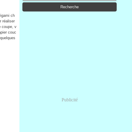
rigami ch
 réaliser
e coupe, v
apier couc
 quelques
Publicité