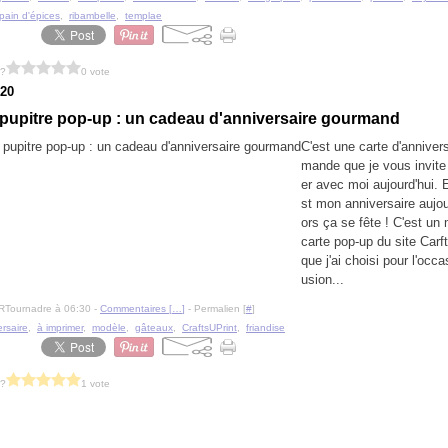
pain d'épices
,
ribambelle
,
templae
 ?
0 vote
020
pupitre pop-up : un cadeau d'anniversaire gourmand
C'est une carte d'anniver
mande que je vous invite
er avec moi aujourd'hui. E
st mon anniversaire aujour
ors ça se fête ! C'est un
carte pop-up du site Carf
que j'ai choisi pour l'occa
usion...
RTournadre à 06:30 -
Commentaires [
…
]
- Permalien [
#
]
rsaire
,
à imprimer
,
modèle
,
gâteaux
,
CraftsUPrint
,
friandise
 ?
1 vote