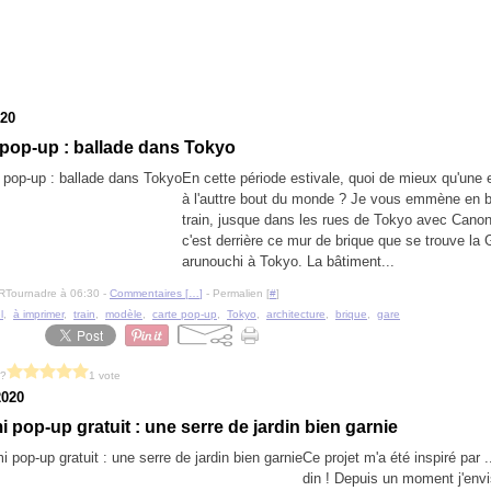
020
pop-up : ballade dans Tokyo
En cette période estivale, quoi de mieux qu'une
à l'auttre bout du monde ? Je vous emmène en b
train, jusque dans les rues de Tokyo avec Canon
c'est derrière ce mur de brique que se trouve la
arunouchi à Tokyo. La bâtiment...
RTournadre à 06:30 -
Commentaires [
…
]
- Permalien [
#
]
l
,
à imprimer
,
train
,
modèle
,
carte pop-up
,
Tokyo
,
architecture
,
brique
,
gare
 ?
1 vote
2020
i pop-up gratuit : une serre de jardin bien garnie
Ce projet m'a été inspiré par .
din ! Depuis un moment j'env