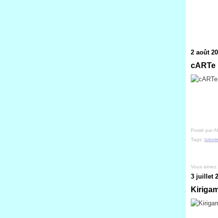
2 août 2
cARTe 
Posté par A
Tags:
tutorie
Vous aimez
3 juillet 
Kirigam