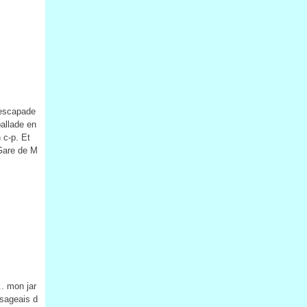
 escapade
allade en
 c-p. Et
 Gare de M
.. mon jar
isageais d