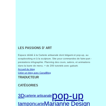
LES PASSIONS D' ART
Espace dédié à la Carterie artisanale dont kirigami et pop-up, au
scrapbooking et à la sculpture. Site pour commandes de faire-part -
prestations infographie. Planning des cours, salons, et animations
dans la barre de menu. + de 200 tutoriels avec gabarit.
Accueil du blog
Créer un blog avec CanalBlog
TRADUCTEUR
CATÉGORIES
pop-up
3D
carterie artisanale
Marianne Design
tampon
carte