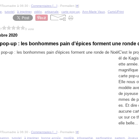
RTournadre à 06:30 -
Commentaires [
…
]
- Permalien [
#
]
ie
,
tutoriel
,
à imprimer
,
vidéo
,
artisanale
,
carte pop-up
,
Ann-Marie Vaux
,
CartsUPrint
 ?
0 vote
bre 2020
pop-up : les bonhommes pain d'épices forment une ronde 
C'est le pr
ël de Kagis
ette année.
magnifique 
carte pop-up
Elle nous o
modèle ave
de joyeuse
mmes de pa
es. Et dire 
aucune car
ux sur ce 
elle belle...
RTournadre à 06:30 -
Commentaires [
…
]
- Permalien [
#
]
patron
,
tutoriel
,
à imprimer
,
bonne année
,
modèle
,
infographie
,
perforatrice
,
pattern
,
Joyeux