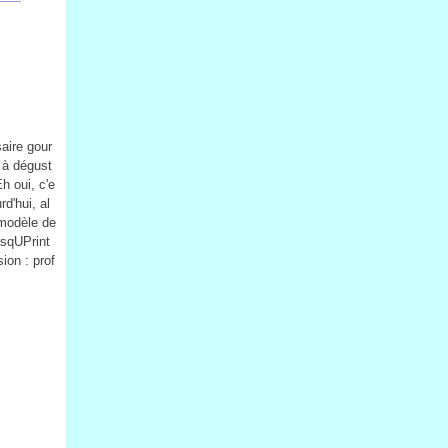
saire gour
 à dégust
h oui, c'e
d'hui, al
 modèle de
tsqUPrint
sion : prof