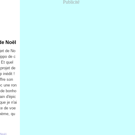
Publicité
de Noël
ojet de No
ippo de c
 Et quel
projet de
 inédit !
ffre son
c une ron
 de bonho
in d'épic
que je n'ai
te de voe
thème, qu
 Noël
,