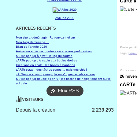
Carte k
Boites - Maquettes 2020
cARTes 2020
ARTICLES RÉCENTS
Mon site a déménagé ! Retrouvez-moi sur
Mon blog déménage ...
Bilan de l'année 2020
Posté par A
Animation en école : cartes cascade aux perforatrices
Tags:
pop-u
cARTe pop-up à pivot : le tag qui tourne
cARTe pop-up : le sapin aux boules dorées
Créations en école : les boites à bonbons
cARTe scrap : des tâches certes ... mais très chic !
Vous aimez
cARTes de voeux pop-up plis en V hyper simples à faire
26 novem
cARTe pop-up double pli en V ; les flocons de neige tombent sur le
sol gelé
cARTe z
Flux RSS
VISITEURS
Depuis la création
2 239 293