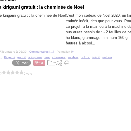
 kirigami gratuit : la cheminée de Noël
C'est mon cadeau de Noël 2020, un ki
eminée inédit, rien que pour vous. Pour
ce projet, à la main ou à la machine d
ous aurez besoin de : - 2 feuilles de p
hé blanc, grammage minimum 160 g -
feutres à alcool...
RTournadre à 06:30 -
Commentaires [
…
]
- Permalien [
#
]
p
,
Kirigami
,
gratuit
,
à imprimer
,
free
,
cheminée
,
modèle
,
bolduc
,
inédit
,
pattern
 ?
0 vote