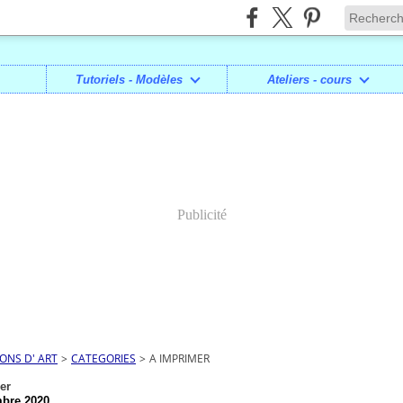
Tutoriels - Modèles
Ateliers - cours
Publicité
IONS D' ART
>
CATEGORIES
>
A IMPRIMER
er
bre 2020