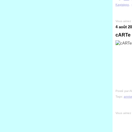
Kagisippo
,
Vous aimez
4 août 2
cARTe 
Posté par A
Tags:
annive
Vous aimez