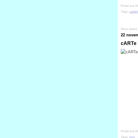
Posté par A
Tags:
carter
Vous aimez
22 novem
cARTe 
Posté par A
Tags:
tuto
,