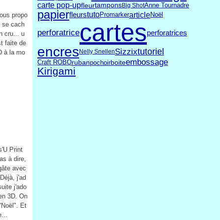
carte pop-up
fleur
tampons
Big Shot
Anne Tournadre
papier
article
tuto
fleurs
Promarker
Noël
vous propo
cartes
é se cach
perforatrice
perforatrices
 cru... u
t faite de
encres
tutoriel
Sizzix
Nelly Snellen
D à la mo
embossage
Craft ROBO
ruban
pochoir
boite
Kirigami
s'U Print
as à dire,
gâte avec
Déjà, j'ad
uite j'ado
 en 3D. On
"Noël". Et
...