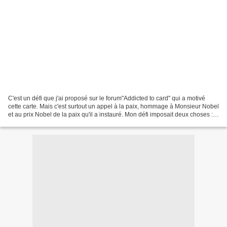
C'est un défi que j'ai proposé sur le forum"Addicted to card" qui a motivé
cette carte. Mais c'est surtout un appel à la paix, hommage à Monsieur Nobel
et au prix Nobel de la paix qu'il a instauré. Mon défi imposait deux choses : -
utiliser un rond évoquant...