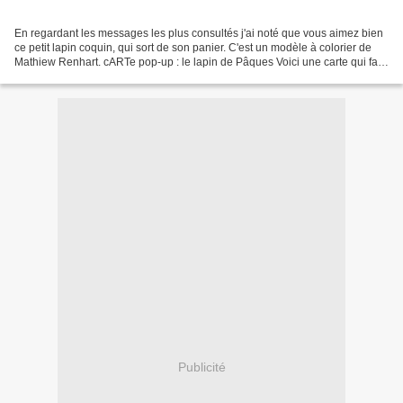
En regardant les messages les plus consultés j'ai noté que vous aimez bien
ce petit lapin coquin, qui sort de son panier. C'est un modèle à colorier de
Mathiew Renhart. cARTe pop-up : le lapin de Pâques Voici une carte qui fait
honneur aux lapins de Pâques....
Publicité