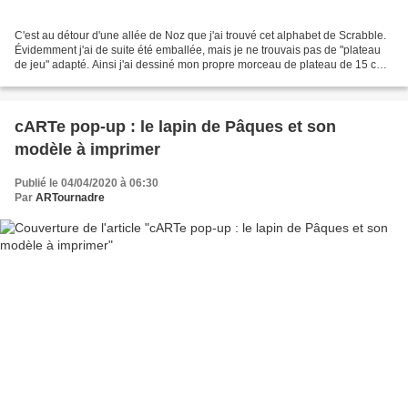
C'est au détour d'une allée de Noz que j'ai trouvé cet alphabet de Scrabble.
Évidemment j'ai de suite été emballée, mais je ne trouvais pas de "plateau
de jeu" adapté. Ainsi j'ai dessiné mon propre morceau de plateau de 15 cm x
15 cm, adapté à la taille...
cARTe pop-up : le lapin de Pâques et son
modèle à imprimer
Publié le 04/04/2020 à 06:30
Par
ARTournadre