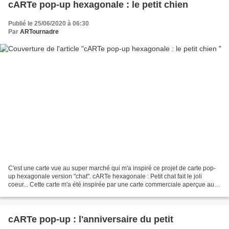
cARTe pop-up hexagonale : le petit chien
Publié le 25/06/2020 à 06:30
Par
ARTournadre
C'est une carte vue au super marché qui m'a inspiré ce projet de carte pop-
up hexagonale version "chat". cARTe hexagonale : Petit chat fait le joli
coeur... Cette carte m'a été inspirée par une carte commerciale aperçue au
super marché alors que j'attendais...
cARTe pop-up : l'anniversaire du petit