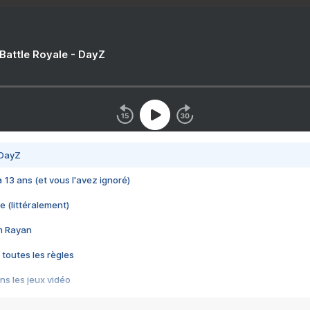
 Battle Royale - DayZ
 DayZ
 a 13 ans (et vous l'avez ignoré)
e (littéralement)
im Rayan
 toutes les règles
s les jeux vidéo
us choquant de Rockstar ? - Le scandale BULLY