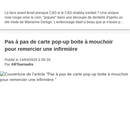
La face avant ferait presque C&S si le C&S shabby existait ? Une unique
rose rouge orne le coin, "piquée" dans une découpe de dentelle d'après un
die mixte de Marianne Design. L'embossage était si beau que je n'avais pas
envie de le cacher sous un bouoquet...
Pas à pas de carte pop-up boite à mouchoir
pour remercier une infirmière
Publié le 14/04/2020 à 06:30
Par
ARTournadre