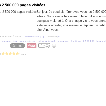
 2 500 000 pages visitées
Bonjour, Je voudrais fêter avec vous les 2 500 00
sitées. Nous avons fêté ensemble le million de visi
quelques mois déjà. Or à chaque visite vous pren
s de vous attarder, voir même de déposer un peti
aire. Ainsi vous...
RTournadre à 06:56 -
Commentaires [
…
]
- Permalien [
#
]
,
gagnant
,
jeu
,
pages visitées
,
carterie artisanale
,
gagnante
,
2 millions
,
2 500 000
,
bonne c
 ?
1 vote