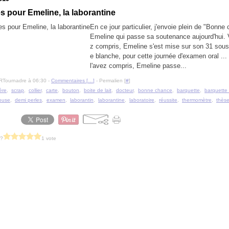
 pour Emeline, la laborantine
En ce jour particulier, j'envoie plein de "Bonne
Emeline qui passe sa soutenance aujourd'hui. 
z compris, Emeline s'est mise sur son 31 sous
e blanche, pour cette journée d'examen oral ...
l'avez compris, Emeline passe...
RTournadre à 06:30 -
Commentaires [
…
]
- Permalien [
#
]
ière
,
scrap
,
collier
,
carte
,
bouton
,
boite de lait
,
docteur
,
bonne chance
,
barquette
,
barquette
ouse
,
demi perles
,
examen
,
laborantin
,
laborantine
,
laboratoire
,
réussite
,
thermomètre
,
thès
 ?
1 vote