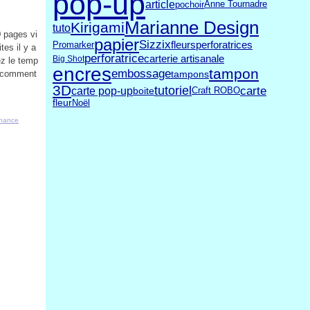
pop-up
article
pochoir
Anne Tournadre
Marianne Design
Kirigami
tuto
0 pages vi
papier
Sizzix
perforatrices
fleurs
Promarker
tes il y a
perforatrice
carterie artisanale
Big Shot
ez le temp
encres
tampon
embossage
t comment
tampons
3D
tutoriel
carte
carte pop-up
Craft ROBO
boite
fleur
Noël
hance