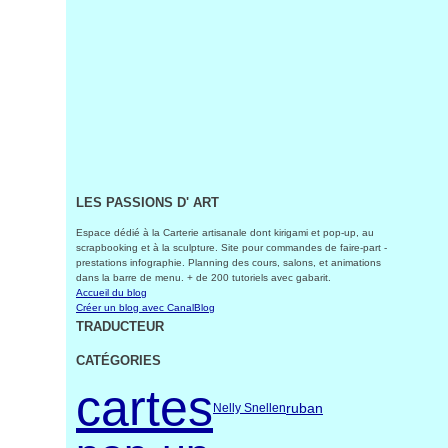
LES PASSIONS D' ART
Espace dédié à la Carterie artisanale dont kirigami et pop-up, au
scrapbooking et à la sculpture. Site pour commandes de faire-part -
prestations infographie. Planning des cours, salons, et animations
dans la barre de menu. + de 200 tutoriels avec gabarit.
Accueil du blog
Créer un blog avec CanalBlog
TRADUCTEUR
CATÉGORIES
cartes
ruban
Nelly Snellen