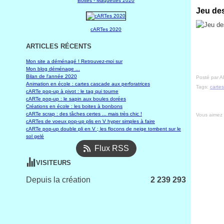
Boites - Maquettes 2020
Jeu des
cARTes 2020
ARTICLES RÉCENTS
Mon site a déménagé ! Retrouvez-moi sur
Mon blog déménage ...
Bilan de l'année 2020
Posté par A
Animation en école : cartes cascade aux perforatrices
Tags:
cartes
cARTe pop-up à pivot : le tag qui tourne
cARTe pop-up : le sapin aux boules dorées
Créations en école : les boites à bonbons
cARTe scrap : des tâches certes ... mais très chic !
Vous aimez
cARTes de voeux pop-up plis en V hyper simples à faire
cARTe pop-up double pli en V ; les flocons de neige tombent sur le
sol gelé
Flux RSS
VISITEURS
Depuis la création
2 239 293