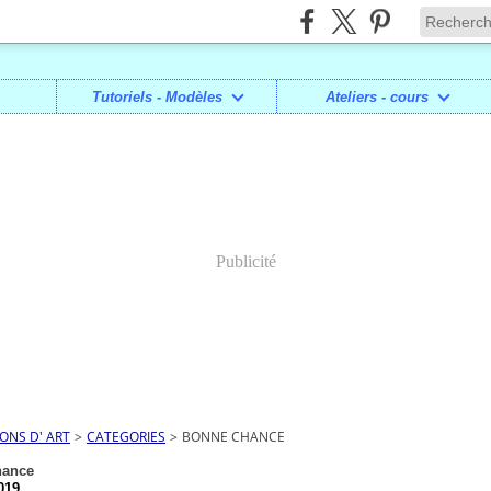
Tutoriels - Modèles
Ateliers - cours
Publicité
IONS D' ART
>
CATEGORIES
>
BONNE CHANCE
hance
019