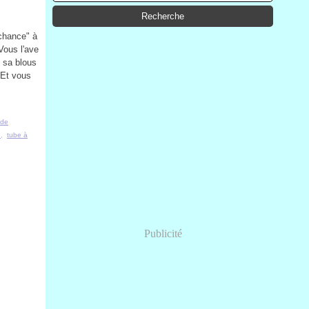
 chance" à
Vous l'ave
 sa blous
 Et vous
 de
e
,
tube à
Publicité