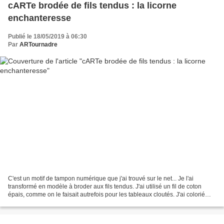
cARTe brodée de fils tendus : la licorne
enchanteresse
Publié le 18/05/2019 à 06:30
Par
ARTournadre
C'est un motif de tampon numérique que j'ai trouvé sur le net... Je l'ai
transformé en modèle à broder aux fils tendus. J'ai utilisé un fil de coton
épais, comme on le faisait autrefois pour les tableaux cloutés. J'ai colorié
certaines surfaces avec la...