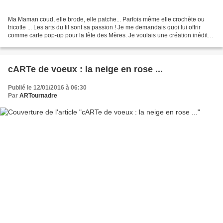
Ma Maman coud, elle brode, elle patche... Parfois même elle crochète ou
tricotte ... Les arts du fil sont sa passion ! Je me demandais quoi lui offrir
comme carte pop-up pour la fête des Mères. Je voulais une création inédite -
hors du commmun, et je...
cARTe de voeux : la neige en rose ...
Publié le 12/01/2016 à 06:30
Par
ARTournadre