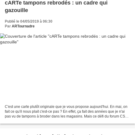
cARTe tampons rebrodés : un cadre qui
gazouille
Publié le 04/05/2019 à 06:30
Par
ARTournadre
C'est une carte plutôt originale que je vous propose aujourd'hui. En mai, on
fait ce qu'il nous plait c'est-ce pas ? En effet, ça fait des années que je n'ai
pas vu de tampons à broder dans les magasins. Mais ce défi du forum CSA
m'a donné envie de ressortir...