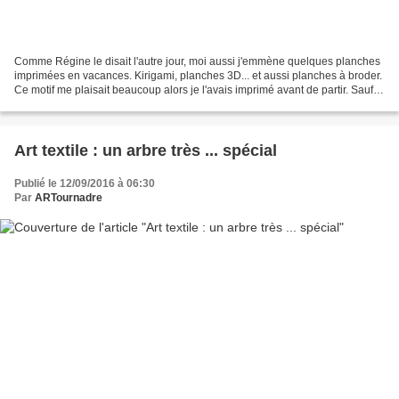
Comme Régine le disait l'autre jour, moi aussi j'emmène quelques planches
imprimées en vacances. Kirigami, planches 3D... et aussi planches à broder.
Ce motif me plaisait beaucoup alors je l'avais imprimé avant de partir. Sauf
que je suis tête de linotte...
Art textile : un arbre très ... spécial
Publié le 12/09/2016 à 06:30
Par
ARTournadre