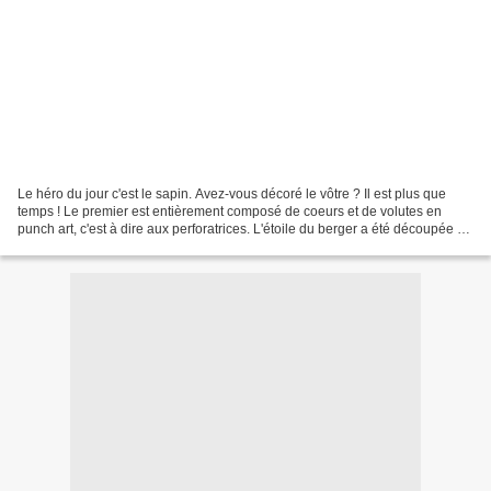
Le héro du jour c'est le sapin. Avez-vous décoré le vôtre ? Il est plus que
temps ! Le premier est entièrement composé de coeurs et de volutes en
punch art, c'est à dire aux perforatrices. L'étoile du berger a été découpée à
l'emporte pièce avant d'ête...