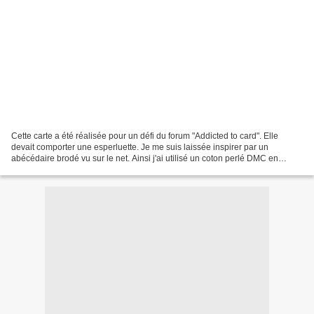
Cette carte a été réalisée pour un défi du forum "Addicted to card". Elle
devait comporter une esperluette. Je me suis laissée inspirer par un
abécédaire brodé vu sur le net. Ainsi j'ai utilisé un coton perlé DMC en
dégradé pour broder mon esperluette...