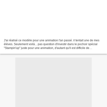
J'ai réalisé ce modèle pour une animation l'an passé. il tentait une de mes
élèves. Seulement voilà... pas question d'investir dans le pochoir spécial
"Stampin'up" juste pour une animation, d'autant qu'il est difficile de
demander là 12 personnes de faire...