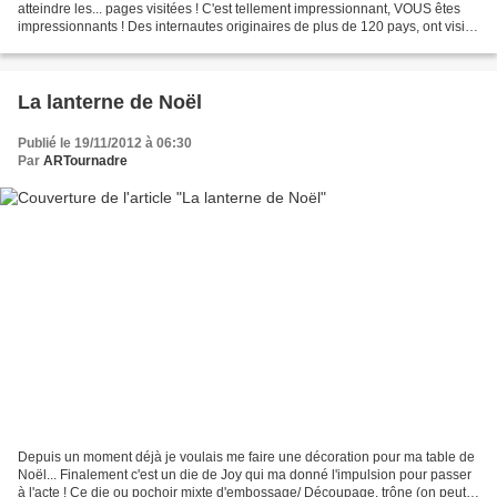
atteindre les... pages visitées ! C'est tellement impressionnant, VOUS êtes
impressionnants ! Des internautes originaires de plus de 120 pays, ont visité
mon blog. J'ai parfois du...
La lanterne de Noël
Publié le 19/11/2012 à 06:30
Par
ARTournadre
Depuis un moment déjà je voulais me faire une décoration pour ma table de
Noël... Finalement c'est un die de Joy qui ma donné l'impulsion pour passer
à l'acte ! Ce die ou pochoir mixte d'embossage/ Découpage, trône (on peut