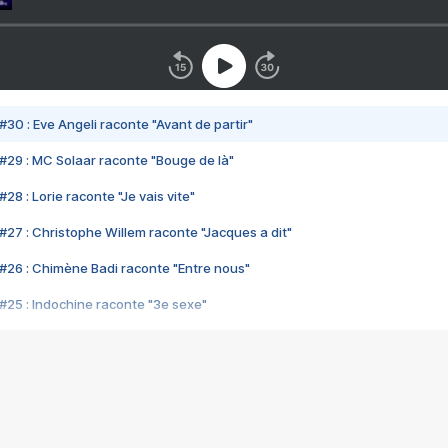
#30 : Eve Angeli raconte "Avant de partir"
#29 : MC Solaar raconte "Bouge de là"
28 : Lorie raconte "Je vais vite"
#27 : Christophe Willem raconte "Jacques a dit"
#26 : Chimène Badi raconte "Entre nous"
#25 : Indochine raconte "3e sexe"
#24 : Zaho raconte "C'est chelou"
#23 : Patrick Bruel raconte "Au café des délices"
#22 : Kyo raconte "Le chemin"