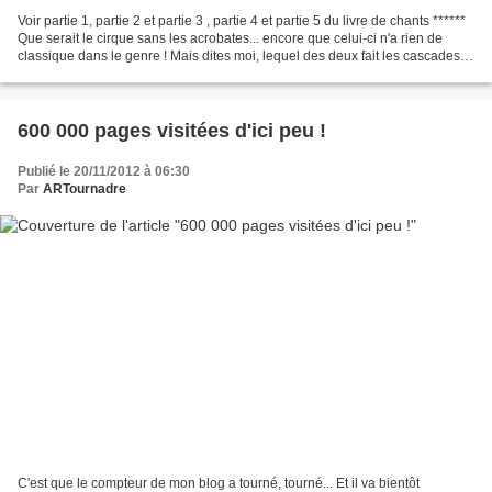
Voir partie 1, partie 2 et partie 3 , partie 4 et partie 5 du livre de chants ******
Que serait le cirque sans les acrobates... encore que celui-ci n'a rien de
classique dans le genre ! Mais dites moi, lequel des deux fait les cascades
les plus acrobatiques...
600 000 pages visitées d'ici peu !
Publié le 20/11/2012 à 06:30
Par
ARTournadre
C'est que le compteur de mon blog a tourné, tourné... Et il va bientôt