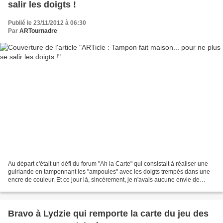
salir les doigts !
Publié le 23/11/2012 à 06:30
Par
ARTournadre
Au départ c'était un défi du forum "Ah la Carte" qui consistait à réaliser une
guirlande en tamponnant les "ampoules" avec les doigts trempés dans une
encre de couleur. Et ce jour là, sincèrement, je n'avais aucune envie de
patouiller ! C'est finalement...
Bravo à Lydzie qui remporte la carte du jeu des