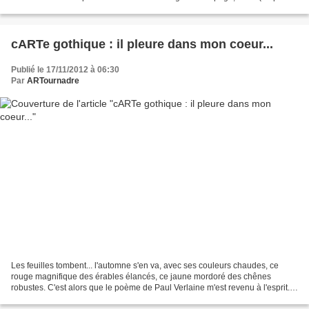
le dire dans le cas présent)...
cARTe gothique : il pleure dans mon coeur...
Publié le 17/11/2012 à 06:30
Par
ARTournadre
Les feuilles tombent... l'automne s'en va, avec ses couleurs chaudes, ce
rouge magnifique des érables élancés, ce jaune mordoré des chênes
robustes. C'est alors que le poème de Paul Verlaine m'est revenu à l'esprit...
" Il pleure dans mon coeur Comme...