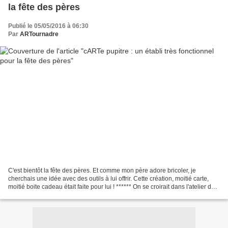
la fête des pères
Publié le 05/05/2016 à 06:30
Par
ARTournadre
C'est bientôt la fête des pères. Et comme mon père adore bricoler, je
cherchais une idée avec des outils à lui offrir. Cette création, moitié carte,
moitié boite cadeau était faite pour lui ! ****** On se croirait dans l'atelier de
Papa. Sur son établi,...