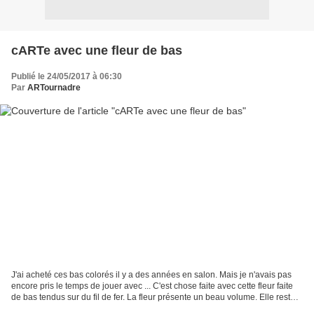
cARTe avec une fleur de bas
Publié le 24/05/2017 à 06:30
Par
ARTournadre
J'ai acheté ces bas colorés il y a des années en salon. Mais je n'avais pas
encore pris le temps de jouer avec ... C'est chose faite avec cette fleur faite
de bas tendus sur du fil de fer. La fleur présente un beau volume. Elle reste
très souple malgré...