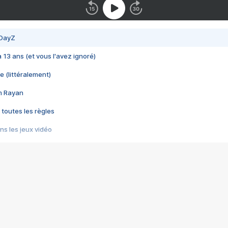
 DayZ
 a 13 ans (et vous l'avez ignoré)
e (littéralement)
im Rayan
 toutes les règles
s les jeux vidéo
us choquant de Rockstar ? - Le scandale BULLY
e plus moche de Steam
du RÊVE tourne au CAUCHEMAR
pendant 8 heures
it… à tort