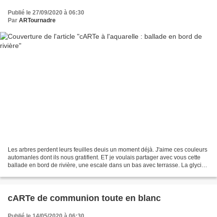
Publié le 27/09/2020 à 06:30
Par
ARTournadre
Les arbres perdent leurs feuilles deuis un moment déjà. J'aime ces couleurs
automanles dont ils nous gratifient. ET je voulais partager avec vous cette
ballade en bord de rivière, une escale dans un bas avec terrasse. La glycine
est chargée de macramés...
cARTe de communion toute en blanc
Publié le 14/05/2020 à 06:30