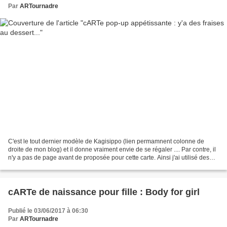
Par
ARTournadre
C'est le tout dernier modèle de Kagisippo (lien permamnent colonne de
droite de mon blog) et il donne vraiment envie de se régaler .... Par contre, il
n'y a pas de page avant de proposée pour cette carte. Ainsi j'ai utilisé des
tampons de chez Action...
cARTe de naissance pour fille : Body for girl
Publié le 03/06/2017 à 06:30
Par
ARTournadre