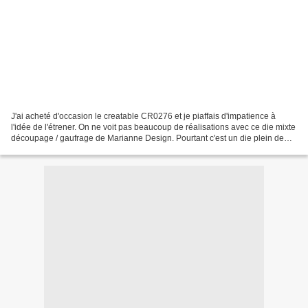
J'ai acheté d'occasion le creatable CR0276 et je piaffais d'impatience à
l'idée de l'étrener. On ne voit pas beaucoup de réalisations avec ce die mixte
découpage / gaufrage de Marianne Design. Pourtant c'est un die plein de
potentiel je trouve ? Alors...