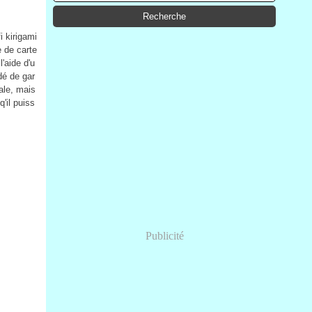
i kirigami
e de carte
l'aide d'u
dé de gar
ale, mais
q'il puiss
Publicité