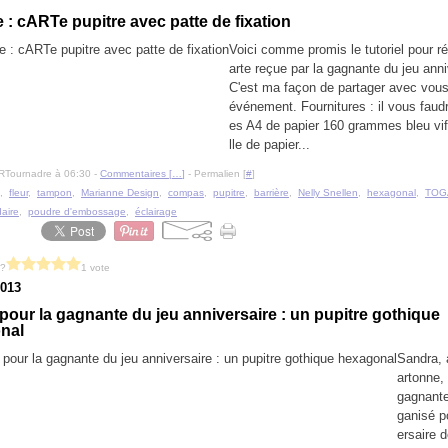
 : cARTe pupitre avec patte de fixation
Voici comme promis le tutoriel pour réa
arte reçue par la gagnante du jeu anni
C'est ma façon de partager avec vous
événement. Fournitures : il vous faudra
es A4 de papier 160 grammes bleu vif
lle de papier...
RTournadre à 06:30 -
Commentaires [
…
]
- Permalien [
#
]
,
fleur
,
tampon
,
Marianne Design
,
compas
,
pupitre
,
barrière
,
Nelly Snellen
,
hexagonal
,
TOG
aire
,
poudre d'embossage
,
éclairage
 ?
1 vote
2013
our la gagnante du jeu anniversaire : un pupitre gothique
nal
Sandra, 
artonne,
gagnante
ganisé po
ersaire 