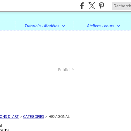
Tutoriels - Modèles
Ateliers - cours
Publicité
IONS D' ART
>
CATEGORIES
>
HEXAGONAL
al
 2019