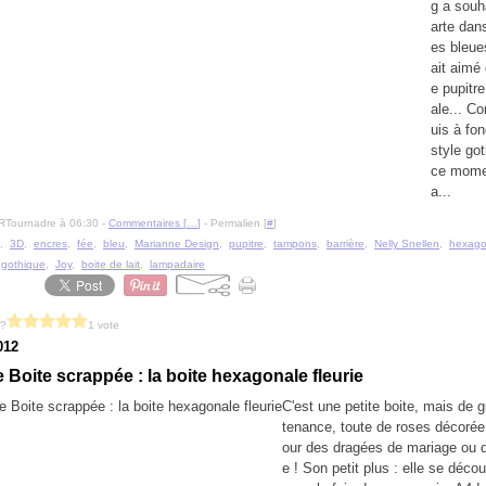
g a souh
arte dans
es bleues
ait aimé 
e pupitr
ale... C
uis à fo
style go
ce mome
a...
RTournadre à 06:30 -
Commentaires [
…
]
- Permalien [
#
]
,
3D
,
encres
,
fée
,
bleu
,
Marianne Design
,
pupitre
,
tampons
,
barrière
,
Nelly Snellen
,
hexago
,
gothique
,
Joy
,
boite de lait
,
lampadaire
 ?
1 vote
012
 Boite scrappée : la boite hexagonale fleurie
C'est une petite boite, mais de 
tenance, toute de roses décorée
our des dragées de mariage ou 
e ! Son petit plus : elle se déco