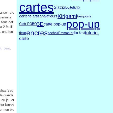
cartes
Sizzix
tuto
boite
liser la c
Kirigami
carterie artisanale
fleurs
tampons
versaire.
pop-up
 tous cet
3D
carte pop-up
Craft ROBO
 2 feuill
encres
, une feui
tutoriel
fleur
pochoir
Promarker
Big Shot
carte
A
,
D'cos
,
alias Sac
 la grande
 du jeu or
ur l'anniv
de mon blo