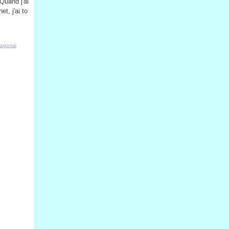
Quand j'ai
t, j'ai to
agonal