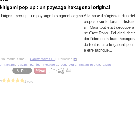
irigami pop-up : un paysage hexagonal original
A la base il s'agissait d'un déf
propose sur le forum "Histoir
s". Mais tout était découpé à 
ne Craft Robo. J'ai ainsi déci
der l'idée de la base hexagon
de tout refaire le gabarit pour 
e être fabriqué...
RTournadre à 06:30 -
Commentaires [
…
]
- Permalien [
#
]
p
,
Kirigami
,
gabarit
,
barrière
,
hexagonal
,
cerf
,
cours
,
kirigami pop-up
,
arbres
 ?
1 vote