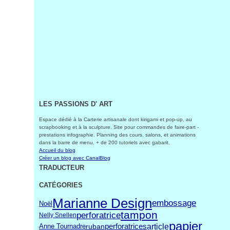
LES PASSIONS D' ART
Espace dédié à la Carterie artisanale dont kirigami et pop-up, au
scrapbooking et à la sculpture. Site pour commandes de faire-part -
prestations infographie. Planning des cours, salons, et animations
dans la barre de menu. + de 200 tutoriels avec gabarit.
Accueil du blog
Créer un blog avec CanalBlog
TRADUCTEUR
CATÉGORIES
Marianne Design
embossage
Noël
tampon
perforatrice
Nelly Snellen
papier
article
perforatrices
ruban
Anne Tournadre