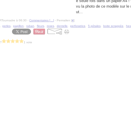
e seule fois dans un papier A4 ! 
vu la photo de ce modèle sur le ne
ut...
RTournadre à 06:30 -
Commentaires [
…
]
- Permalien [
#
]
,
perles
,
papillon
,
ruban
,
fleurs
,
roses
,
dentelle
,
perforatrice
,
5 pétales
,
boite scrappée
,
hex
 ?
1 vote