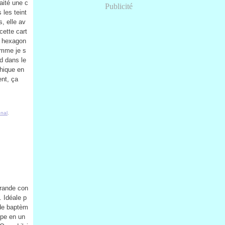
aité une c
Publicité
 les teint
, elle av
cette cart
e hexagon
omme je s
nd dans le
thique en
nt, ça
nal
,
grande con
. Idéale p
de baptèm
upe en un