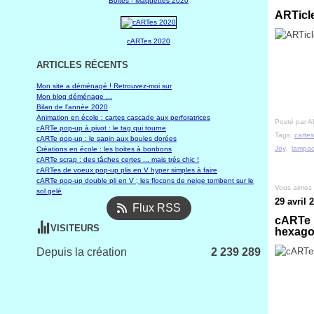
Boites - Maquettes 2020
ARTicle
cARTes 2020
ARTICLES RÉCENTS
Mon site a déménagé ! Retrouvez-moi sur
Mon blog déménage ...
Bilan de l'année 2020
Animation en école : cartes cascade aux perforatrices
Posté par A
cARTe pop-up à pivot : le tag qui tourne
Tags:
cartes
cARTe pop-up : le sapin aux boules dorées
Joy
,
lampad
Créations en école : les boites à bonbons
cARTe scrap : des tâches certes ... mais très chic !
cARTes de voeux pop-up plis en V hyper simples à faire
cARTe pop-up double pli en V ; les flocons de neige tombent sur le
Vous aimez
sol gelé
29 avril 
Flux RSS
cARTe p
VISITEURS
hexago
Depuis la création
2 239 289