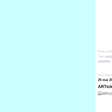
Posté par A
Tags:
cartes
creatables
Vous aimez
25 mai 2
ARTicle