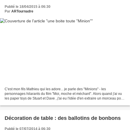
Publié le 18/04/2015 à 06:30
Par
ARTournadre
C'est mon fils Mathieu qui les adore... je parle des "Minions" - les
personnages hilarants du film "Moi, moche et méchant". Alors quand j'ai vu
les paper toys de Stuart et Dave , j'ai eu l'idée d'en extraire un morceau pour
le "scotcher" si on peut dire...
Décoration de table : des ballotins de bonbons
Publié le 07/07/2014 à 06:30