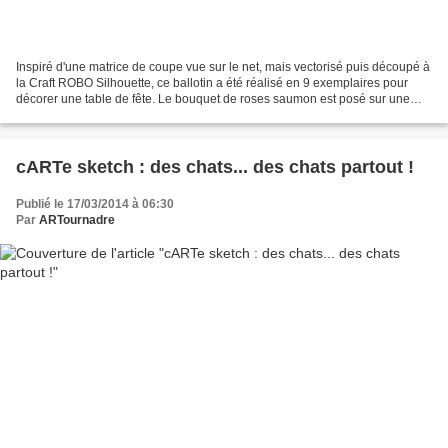
Inspiré d'une matrice de coupe vue sur le net, mais vectorisé puis découpé à
la Craft ROBO Silhouette, ce ballotin a été réalisé en 9 exemplaires pour
décorer une table de fête. Le bouquet de roses saumon est posé sur une
"dentelle" découpée à la Big...
cARTe sketch : des chats... des chats partout !
Publié le 17/03/2014 à 06:30
Par
ARTournadre