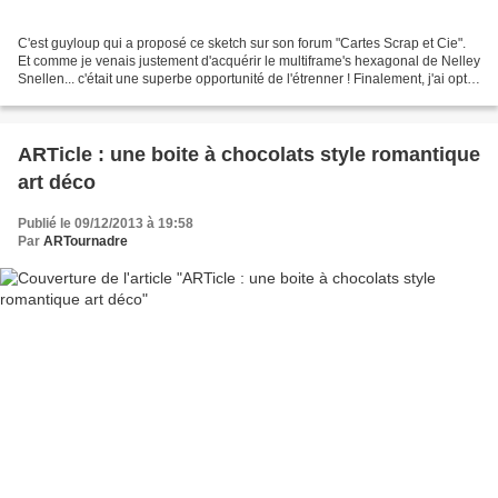
C'est guyloup qui a proposé ce sketch sur son forum "Cartes Scrap et Cie".
Et comme je venais justement d'acquérir le multiframe's hexagonal de Nelley
Snellen... c'était une superbe opportunité de l'étrenner ! Finalement, j'ai opté
en sujet principal...
ARTicle : une boite à chocolats style romantique
art déco
Publié le 09/12/2013 à 19:58
Par
ARTournadre