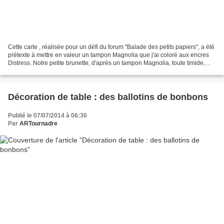
Cette carte , réalisée pour un défi du forum "Balade des petits papiers", a été
prétexte à mettre en valeur un tampon Magnolia que j'ai coloré aux encres
Distress. Notre petite brunette, d'après un tampon Magnolia, toute timide,
n'ose pas fêter l'anniversaire...
Décoration de table : des ballotins de bonbons
Publié le 07/07/2014 à 06:30
Par
ARTournadre