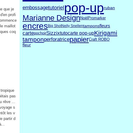
pop-up
tutoriel
embossage
ruban
ge que je
d'en profi
Marianne Design
Noël
Promarker
r commence
encres
fleurs
tampons
le maillot
Big Shot
Nelly Snellen
elques coq
Kirigami
carte
Sizzix
tuto
carte pop-up
pochoir
papier
tampon
perforatrice
Craft ROBO
fleur
 tropique
 étais pas
u rêve ...
 voyage s
ntôt les v
e partir d
...