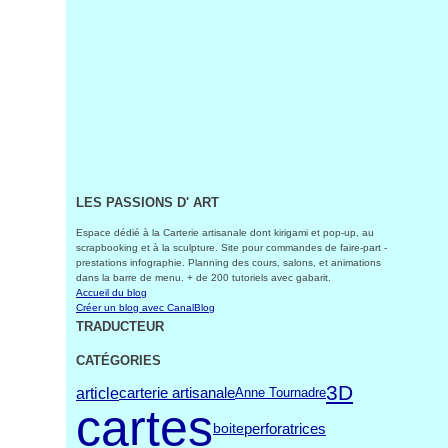
LES PASSIONS D' ART
Espace dédié à la Carterie artisanale dont kirigami et pop-up, au
scrapbooking et à la sculpture. Site pour commandes de faire-part -
prestations infographie. Planning des cours, salons, et animations
dans la barre de menu. + de 200 tutoriels avec gabarit.
Accueil du blog
Créer un blog avec CanalBlog
TRADUCTEUR
CATÉGORIES
3D
article
carterie artisanale
Anne Tournadre
cartes
perforatrices
boite