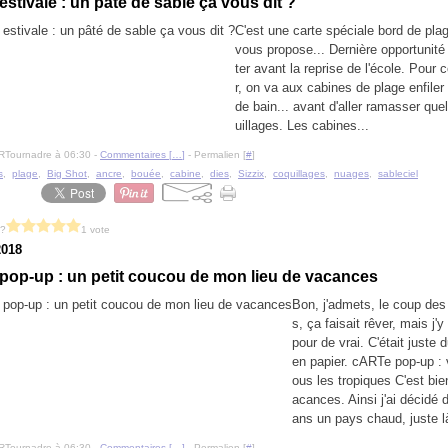
stivale : un pâté de sable ça vous dit ?
C'est une carte spéciale bord de pla
vous propose... Dernière opportunité 
ter avant la reprise de l'école. Pou
r, on va aux cabines de plage enfiler 
de bain... avant d'aller ramasser qu
uillages. Les cabines...
RTournadre à 06:30 -
Commentaires [
…
]
- Permalien [
#
]
s
,
plage
,
Big Shot
,
ancre
,
bouée
,
cabine
,
dies
,
Sizzix
,
coquillages
,
nuages
,
sableciel
 ?
1 vote
2018
pop-up : un petit coucou de mon lieu de vacances
Bon, j'admets, le coup des
s, ça faisait rêver, mais j'y
pour de vrai. C'était juste d
en papier. cARTe pop-up :
ous les tropiques C'est bie
acances. Ainsi j'ai décidé d
ans un pays chaud, juste là
RTournadre à 06:30 -
Commentaires [
…
]
- Permalien [
#
]