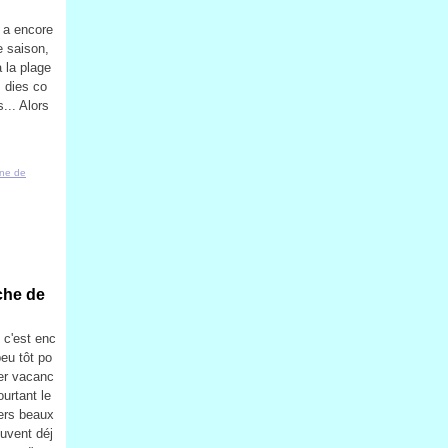
y a encore
e saison,
à la plage
s dies co
... Alors
.
ine de
che de
 c'est enc
peu tôt po
er vacanc
ourtant le
ers beaux
euvent déj