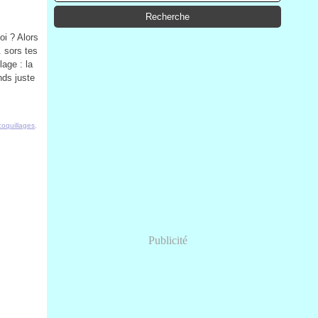
oi ? Alors
. sors tes
lage : la
nds juste
coquillages
,
Publicité