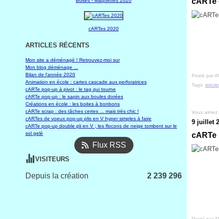
cARTe e
Boites - Maquettes 2020
cARTes 2020
ARTICLES RÉCENTS
Mon site a déménagé ! Retrouvez-moi sur
Mon blog déménage ...
Bilan de l'année 2020
Posté par A
Animation en école : cartes cascade aux perforatrices
Tags:
encre
cARTe pop-up à pivot : le tag qui tourne
cARTe pop-up : le sapin aux boules dorées
Créations en école : les boites à bonbons
cARTe scrap : des tâches certes ... mais très chic !
Vous aimez
cARTes de voeux pop-up plis en V hyper simples à faire
9 juillet 
cARTe pop-up double pli en V ; les flocons de neige tombent sur le
sol gelé
cARTe 
Flux RSS
VISITEURS
Depuis la création
2 239 296
Posté par A