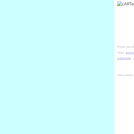
Posté par A
Tags:
encre
artisanale
,
Vous aimez