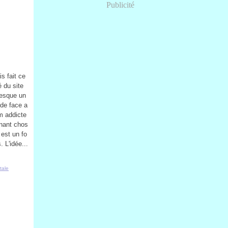
Publicité
s fait ce
 du site
resque un
 de face a
m addicte
enant chos
 est un fo
. L'idée...
tale