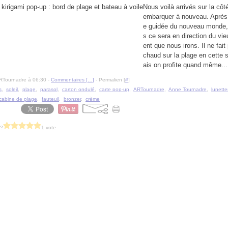
Nous voilà arrivés sur la côté
embarquer à nouveau. Après 
e guidée du nouveau monde, 
s ce sera en direction du vie
ent que nous irons. Il ne fait
chaud sur la plage en cette 
ais on profite quand même...
RTournadre à 06:30 -
Commentaires [
…
]
- Permalien [
#
]
s
,
soleil
,
plage
,
parasol
,
carton ondulé
,
carte pop-up
,
ARTournadre
,
Anne Tournadre
,
lunette
cabine de plage
,
fauteuil
,
bronzer
,
crème
 ?
1 vote