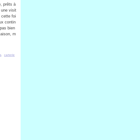
, prêts à
une visit
cette foi
ux contin
 pas bien
saison, m
s
,
carterie