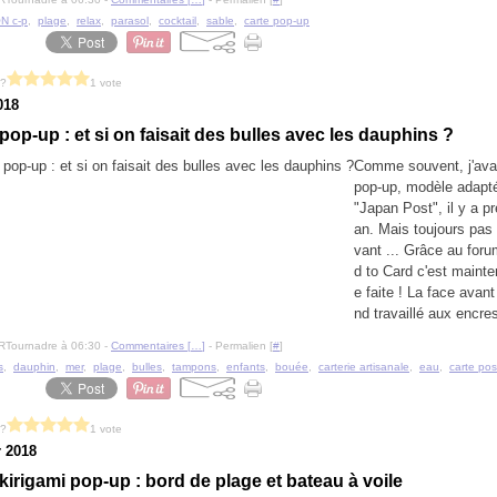
N c-p
,
plage
,
relax
,
parasol
,
cocktail
,
sable
,
carte pop-up
 ?
1 vote
018
op-up : et si on faisait des bulles avec les dauphins ?
Comme souvent, j'avai
pop-up, modèle adapté
"Japan Post", il y a p
an. Mais toujours pas
vant ... Grâce au foru
d to Card c'est maint
e faite ! La face avant
nd travaillé aux encres
RTournadre à 06:30 -
Commentaires [
…
]
- Permalien [
#
]
s
,
dauphin
,
mer
,
plage
,
bulles
,
tampons
,
enfants
,
bouée
,
carterie artisanale
,
eau
,
carte pos
 ?
1 vote
r 2018
irigami pop-up : bord de plage et bateau à voile