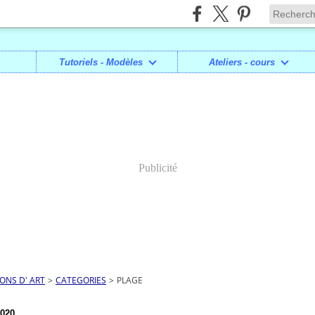
Tutoriels - Modèles
Ateliers - cours
Publicité
IONS D' ART
>
CATEGORIES
>
PLAGE
2020