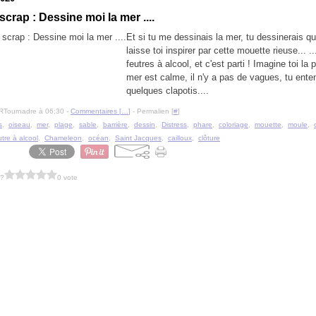
crap : Dessine moi la mer ....
Et si tu me dessinais la mer, tu dessinerais qu
laisse toi inspirer par cette mouette rieuse... ..
feutres à alcool, et c'est parti ! Imagine toi la p
mer est calme, il n'y a pas de vagues, tu ente
quelques clapotis....
RTournadre à 06:30 -
Commentaires [
…
]
- Permalien [
#
]
s
,
oiseau
,
mer
,
plage
,
sable
,
barrière
,
dessin
,
Distress
,
phare
,
coloriage
,
mouette
,
moule
,
utre à alcool
,
Chameleon
,
océan
,
Saint Jacques
,
cailloux
,
clôture
 ?
0 vote