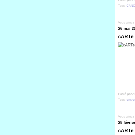
Tags:
CANO
Vous aimez
26 mai 2
cARTe p
Posté par A
Tags:
encre
Vous aimez
28 févrie
cARTe k