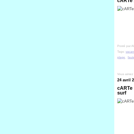
cARTe z
Posté par A
Tags:
vacan
plage
,
faut
Vous aimez
24 avril 
cARTe p
surf