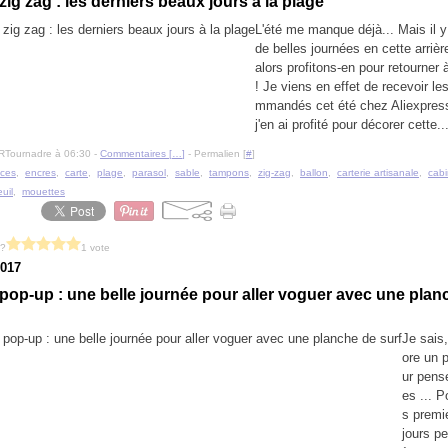
ig zag : les derniers beaux jours à la plage
L'été me manque déjà... Mais il 
de belles journées en cette arrièr
alors profitons-en pour retourner 
! Je viens en effet de recevoir le
mmandés cet été chez Aliexpress
j'en ai profité pour décorer cette..
RTournadre à 06:30 -
Commentaires [
…
]
- Permalien [
#
]
ces
,
encres
,
carte
,
plage
,
parasol
,
sable
,
tampons
,
zig-zag
,
ballon
,
carterie artisanale
,
cab
euil
,
mouettes
 ?
1 vote
2017
op-up : une belle journée pour aller voguer avec une plan
Je sais,
ore un 
ur pens
es ... P
s premi
jours p