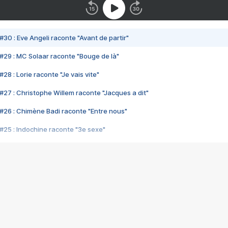
#30 : Eve Angeli raconte "Avant de partir"
#29 : MC Solaar raconte "Bouge de là"
28 : Lorie raconte "Je vais vite"
#27 : Christophe Willem raconte "Jacques a dit"
#26 : Chimène Badi raconte "Entre nous"
#25 : Indochine raconte "3e sexe"
#24 : Zaho raconte "C'est chelou"
#23 : Patrick Bruel raconte "Au café des délices"
#22 : Kyo raconte "Le chemin"
#21 : Nolwenn Leroy raconte "Cassé"
#20 : Patrick Hernandez raconte "Born to be alive"