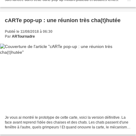
La face avant est déjà...
cARTe pop-up : une réunion très cha(t)hutée
Publié le 11/08/2018 à 06:30
Par
ARTournadre
Je vous ai montré le prototype de cette carte, voici la version définitive. La
face avant reprend l'idée des chaises et des chats. Les chats passent d'une
fenêtre à l'autre, quels grimpeurs ! Et quand onouvre la carte, le mécanisme
pop-up se déploie....