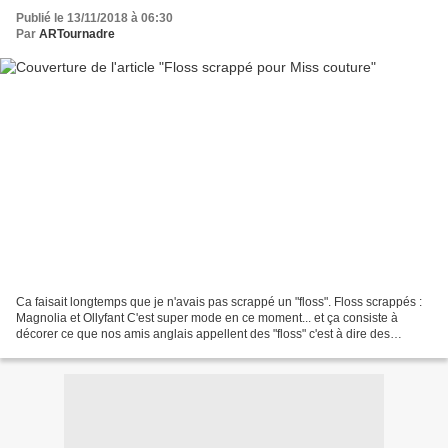
Publié le 13/11/2018 à 06:30
Par
ARTournadre
Ca faisait longtemps que je n'avais pas scrappé un "floss". Floss scrappés :
Magnolia et Ollyfant C'est super mode en ce moment... et ça consiste à
décorer ce que nos amis anglais appellent des "floss" c'est à dire des
bobines cartonnées pour rubans....