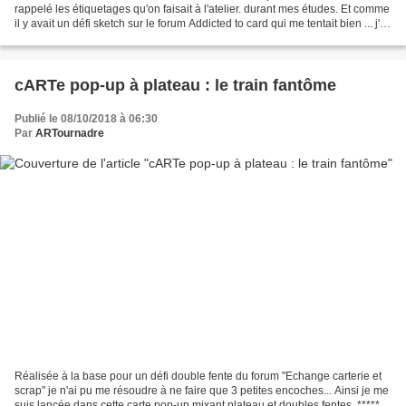
rappelé les étiquetages qu'on faisait à l'atelier. durant mes études. Et comme
il y avait un défi sketch sur le forum Addicted to card qui me tentait bien ... j'ai
réalisé cette...
cARTe pop-up à plateau : le train fantôme
Publié le 08/10/2018 à 06:30
Par
ARTournadre
Réalisée à la base pour un défi double fente du forum "Echange carterie et
scrap" je n'ai pu me résoudre à ne faire que 3 petites encoches... Ainsi je me
suis lancée dans cette carte pop-up mixant plateau et doubles fentes. ******