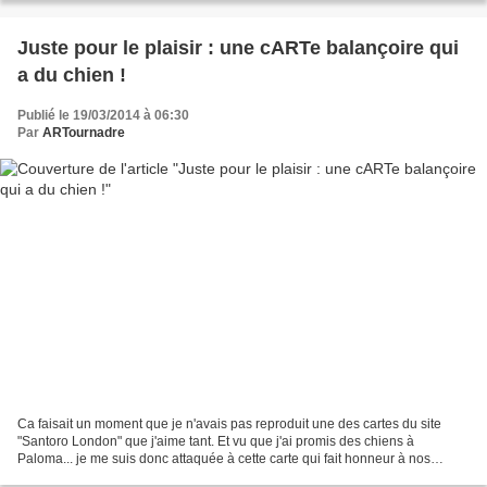
Juste pour le plaisir : une cARTe balançoire qui
a du chien !
Publié le 19/03/2014 à 06:30
Par
ARTournadre
Ca faisait un moment que je n'avais pas reproduit une des cartes du site
"Santoro London" que j'aime tant. Et vu que j'ai promis des chiens à
Paloma... je me suis donc attaquée à cette carte qui fait honneur à nos
compagnons à 4 pattes... Les chiens de...