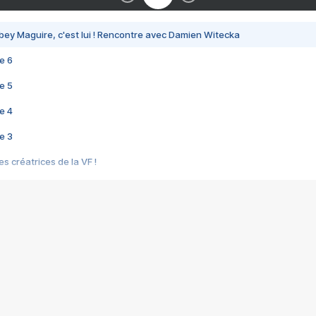
bey Maguire, c'est lui ! Rencontre avec Damien Witecka
e 6
e 5
e 4
e 3
s créatrices de la VF !
e 2
e 1
e Mektoub My Love arrive enfin ! Rencontre avec Shaïn Boumedine et Sal
i : après Toni en famille
elle réalise le bouleversant Dites lui que je l'aime
ais ! Rencontre autour de Vie privée de Rebecca Zlotowski