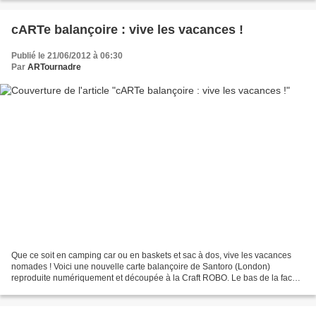
cARTe balançoire : vive les vacances !
Publié le 21/06/2012 à 06:30
Par
ARTournadre
Que ce soit en camping car ou en baskets et sac à dos, vive les vacances
nomades ! Voici une nouvelle carte balançoire de Santoro (London)
reproduite numériquement et découpée à la Craft ROBO. Le bas de la face
avant est rehaussé d'une broderie sur papier...