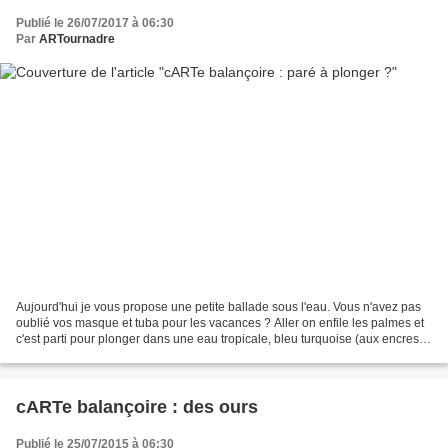
Publié le 26/07/2017 à 06:30
Par
ARTournadre
Aujourd'hui je vous propose une petite ballade sous l'eau. Vous n'avez pas
oublié vos masque et tuba pour les vacances ? Aller on enfile les palmes et
c'est parti pour plonger dans une eau tropicale, bleu turquoise (aux encres
distress ... et tampons...
cARTe balançoire : des ours
Publié le 25/07/2015 à 06:30