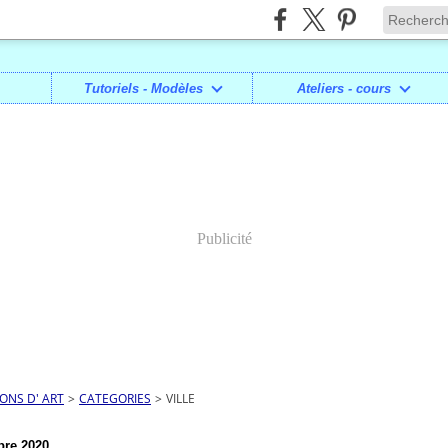
Tutoriels - Modèles
Ateliers - cours
Publicité
IONS D' ART
>
CATEGORIES
>
VILLE
re 2020