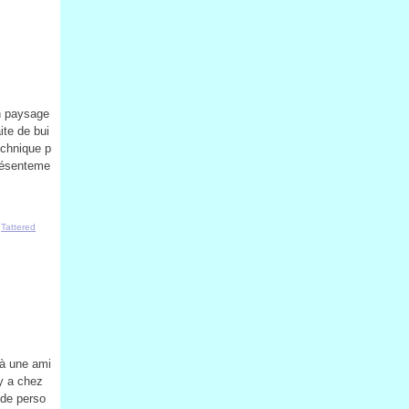
n paysage
ite de bui
echnique p
Présenteme
,
Tattered
 à une ami
 y a chez
 de perso