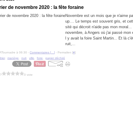
ier de novembre 2020 : la fête foraine
Novembre est un mois que je n'aime p
up.... Le temps est souvent gris, et cet
sité qui décroit n'aide pas mon moral..
novembre, à Angers où j'ai passé mon e
l y avait la foire Saint Martin... Et là c'é
ruit,...
RTournadre à 06:30 -
Commentaires [
…
]
- Permalien [
#
]
rier
,
manège
,
nuit
,
ville
,
foire
,
papier déchiré
 ?
0 vote