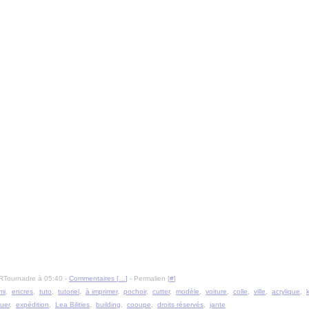
RTournadre à 05:40 -
Commentaires [
…
]
- Permalien [
#
]
mi
,
encres
,
tuto
,
tutoriel
,
à imprimer
,
pochoir
,
cutter
,
modèle
,
voiture
,
colle
,
ville
,
acrylique
,
quer
,
expédition
,
Lea Bilities
,
building
,
cooupe
,
droits réservés
,
jante