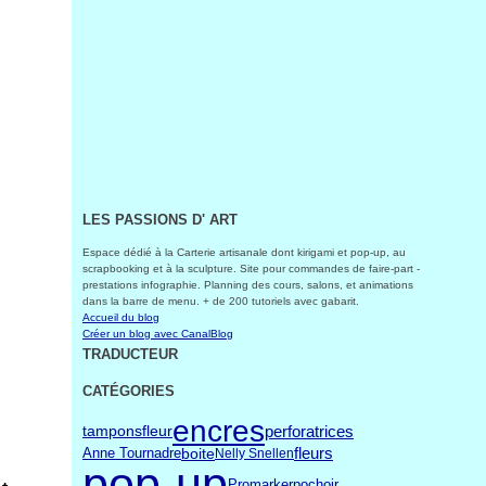
LES PASSIONS D' ART
Espace dédié à la Carterie artisanale dont kirigami et pop-up, au
scrapbooking et à la sculpture. Site pour commandes de faire-part -
prestations infographie. Planning des cours, salons, et animations
dans la barre de menu. + de 200 tutoriels avec gabarit.
Accueil du blog
Créer un blog avec CanalBlog
TRADUCTEUR
CATÉGORIES
encres
perforatrices
fleur
tampons
fleurs
boite
Anne Tournadre
Nelly Snellen
pop-up
Promarker
pochoir