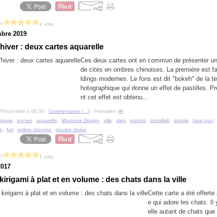
 ?
1 vote
bre 2019
'hiver : deux cartes aquarelle
Ces deux cartes ont en commun de présenter u
de cités en ombres chinoises. La première est fa
ldings modernes. Le fons est dit "bokeh" de la t
hotographique qui donne un effet de pastilles. 
nt cet effet est obtenu...
RTournadre à 06:30 -
Commentaires [
…
]
- Permalien [
#
]
ssage
,
encres
,
aquarelle
,
Marianne Design
,
ville
,
dies
,
pistolet
,
métallisé
,
dorure
,
heat gun
h
,
foil
,
ombre chinoise
,
poudre dorée
 ?
1 vote
2017
irigami à plat et en volume : des chats dans la ville
Cette carte a été offerte
e qui adore les chats. Il
elle autant de chats que