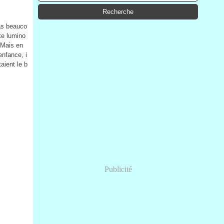
as beauco
te lumino
. Mais en
nfance, i
taient le b
Publicité