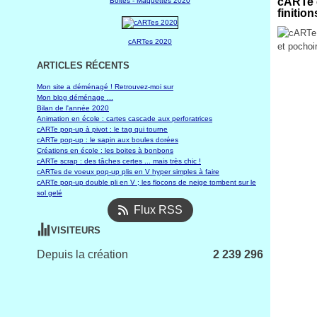
cARTe e
Boites - Maquettes 2020
finitio
cARTes 2020
ARTICLES RÉCENTS
Mon site a déménagé ! Retrouvez-moi sur
Mon blog déménage ...
Bilan de l'année 2020
Animation en école : cartes cascade aux perforatrices
cARTe pop-up à pivot : le tag qui tourne
cARTe pop-up : le sapin aux boules dorées
Créations en école : les boites à bonbons
cARTe scrap : des tâches certes ... mais très chic !
cARTes de voeux pop-up plis en V hyper simples à faire
cARTe pop-up double pli en V ; les flocons de neige tombent sur le
sol gelé
Flux RSS
VISITEURS
Depuis la création
2 239 296