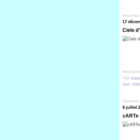
Vous aimez
17 décem
Ciels d
Posté par A
Tags:
embo
Lace
,
boke
Vous aimez
8 juillet 
cARTe k